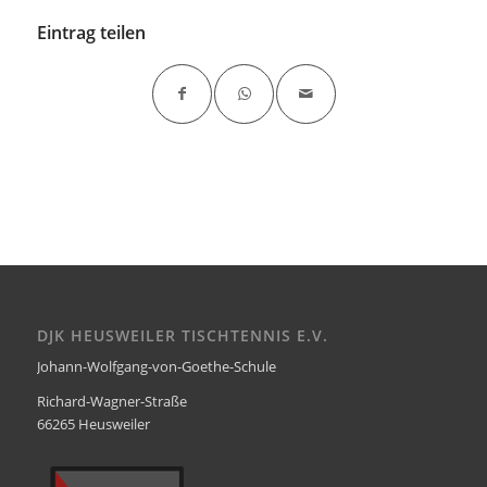
Eintrag teilen
DJK HEUSWEILER TISCHTENNIS E.V.
Johann-Wolfgang-von-Goethe-Schule
Richard-Wagner-Straße
66265 Heusweiler