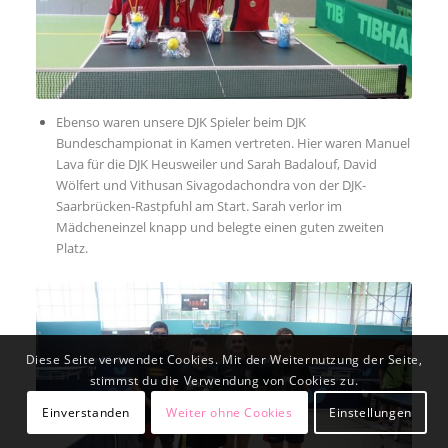
NEWSLETTER ANMELDUNG
Ebenso waren unsere DJK Spieler beim DJK
Bundeschampionat in Kamen vertreten. Hier waren Manuel
Lava für die DJK Heusweiler und Sarah Badalouf, David
Wölfert und Vithusan Sivagodachondra von der DJK-
Saarbrücken-Rastpfuhl am Start. Sarah verlor im
Mädcheneinzel knapp und belegte einen guten zweiten
Platz.
Diese Seite verwendet Cookies. Mit der Weiternutzung der Seite,
stimmst du die Verwendung von Cookies zu.
© Copyright - DJK Heusweiler Tischtennis e.V.
Einverstanden
Weiter ohne Cookies
Einstellungen
Impressum
Datenschutz