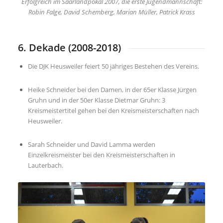
Erfolgreich im Saarlandpokal 2007, die erste Jugendmannschaft:
Robin Falge, David Schemberg, Marian Müller, Patrick Krass
6. Dekade (2008-2018)
Die DJK Heusweiler feiert 50 jähriges Bestehen des Vereins.
Heike Schneider bei den Damen, in der 65er Klasse Jürgen
Gruhn und in der 50er Klasse Dietmar Gruhn: 3
Kreismeistertitel gehen bei den Kreismeisterschaften nach
Heusweiler.
Sarah Schneider und David Lamma werden
Einzelkreismeister bei den Kreismeisterschaften in
Lauterbach.