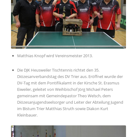
Matthias Knopf wird Vereinsmeister 2013.
Die DJK Heusweiler Tischtennis richtet den 35.
Diözesanverbandstag des DV Trier aus. Eröffnet wurde der
DV-Tag mit dem Pontifikalamt in der Kirsche St. Erasmus
Eiweiler, geleitet von Weihbischof Jörg Michael Peters
gemeinsam mit Gemeindepastor Theo Welsch, dem
Diözesanjugendseelsorger und Leiter der Abteilung Jugend
im Bistum Trier Matthias Struth sowie Diakon Kurt
Kleinbauer.