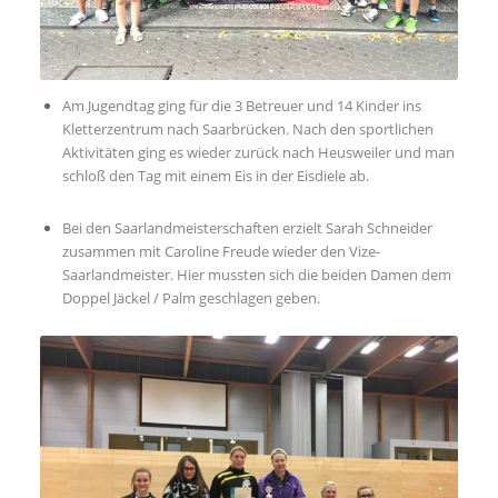
Am Jugendtag ging für die 3 Betreuer und 14 Kinder ins
Kletterzentrum nach Saarbrücken. Nach den sportlichen
Aktivitäten ging es wieder zurück nach Heusweiler und man
DJK HEUSWEILER TISCHTENNIS E.V.
schloß den Tag mit einem Eis in der Eisdiele ab.
Johann-Wolfgang-von-Goethe-Schule
Richard-Wagner-Straße
Bei den Saarlandmeisterschaften erzielt Sarah Schneider
66265 Heusweiler
zusammen mit Caroline Freude wieder den Vize-
Saarlandmeister. Hier mussten sich die beiden Damen dem
Doppel Jäckel / Palm geschlagen geben.