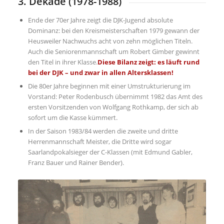
3. Dekade (1978-1988)
Ende der 70er Jahre zeigt die DJK-Jugend absolute
Dominanz: bei den Kreismeisterschaften 1979 gewann der
Heusweiler Nachwuchs acht von zehn möglichen Titeln.
Auch die Seniorenmannschaft um Robert Gimber gewinnt
den Titel in ihrer Klasse.
Diese Bilanz zeigt: es läuft rund
bei der DJK – und zwar in allen Altersklassen
!
Die 80er Jahre beginnen mit einer Umstrukturierung im
Vorstand: Peter Rodenbusch übernimmt 1982 das Amt des
ersten Vorsitzenden von Wolfgang Rothkamp, der sich ab
sofort um die Kasse kümmert.
In der Saison 1983/84 werden die zweite und dritte
Herrenmannschaft Meister, die Dritte wird sogar
Saarlandpokalsieger der C-Klassen (mit Edmund Gabler,
Franz Bauer und Rainer Bender).