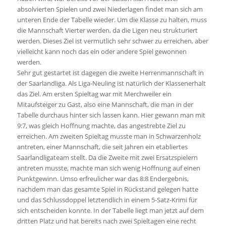
absolvierten Spielen und zwei Niederlagen findet man sich am
unteren Ende der Tabelle wieder. Um die Klasse zu halten, muss
die Mannschaft Vierter werden, da die Ligen neu strukturiert
werden. Dieses Ziel ist vermutlich sehr schwer zu erreichen, aber
vielleicht kann noch das ein oder andere Spiel gewonnen
werden.
Sehr gut gestartet ist dagegen die zweite Herrenmannschaft in
der Saarlandliga. Als Liga-Neuling ist natürlich der Klassenerhalt
das Ziel. Am ersten Spieltag war mit Merchweiler ein
Mitaufsteiger zu Gast, also eine Mannschaft, die man in der
Tabelle durchaus hinter sich lassen kann. Hier gewann man mit
9:7, was gleich Hoffnung machte, das angestrebte Ziel zu
erreichen. Am zweiten Spieltag musste man in Schwarzenholz
antreten, einer Mannschaft, die seit Jahren ein etabliertes
Saarlandligateam stellt. Da die Zweite mit zwei Ersatzspielern
antreten musste, machte man sich wenig Hoffnung auf einen
Punktgewinn. Umso erfreulicher war das 8:8 Endergebnis,
nachdem man das gesamte Spiel in Rückstand gelegen hatte
und das Schlussdoppel letztendlich in einem 5-Satz-Krimi für
sich entscheiden konnte. In der Tabelle liegt man jetzt auf dem
dritten Platz und hat bereits nach zwei Spieltagen eine recht