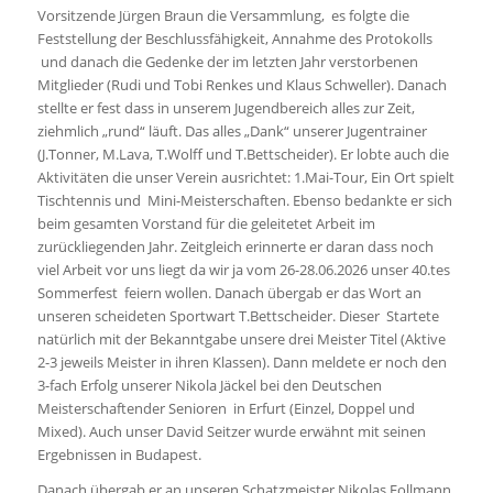
Vorsitzende Jürgen Braun die Versammlung, es folgte die
Feststellung der Beschlussfähigkeit, Annahme des Protokolls
und danach die Gedenke der im letzten Jahr verstorbenen
Mitglieder (Rudi und Tobi Renkes und Klaus Schweller). Danach
stellte er fest dass in unserem Jugendbereich alles zur Zeit,
ziehmlich „rund“ läuft. Das alles „Dank“ unserer Jugentrainer
(J.Tonner, M.Lava, T.Wolff und T.Bettscheider). Er lobte auch die
Aktivitäten die unser Verein ausrichtet: 1.Mai-Tour, Ein Ort spielt
Tischtennis und Mini-Meisterschaften. Ebenso bedankte er sich
beim gesamten Vorstand für die geleitetet Arbeit im
zurückliegenden Jahr. Zeitgleich erinnerte er daran dass noch
viel Arbeit vor uns liegt da wir ja vom 26-28.06.2026 unser 40.tes
Sommerfest feiern wollen. Danach übergab er das Wort an
unseren scheideten Sportwart T.Bettscheider. Dieser Startete
natürlich mit der Bekanntgabe unsere drei Meister Titel (Aktive
2-3 jeweils Meister in ihren Klassen). Dann meldete er noch den
3-fach Erfolg unserer Nikola Jäckel bei den Deutschen
Meisterschaftender Senioren in Erfurt (Einzel, Doppel und
Mixed). Auch unser David Seitzer wurde erwähnt mit seinen
Ergebnissen in Budapest.
Danach übergab er an unseren Schatzmeister Nikolas Follmann,