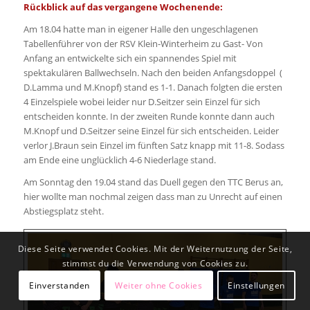
NEWSLETTER ANMELDUNG
Rückblick auf das vergangene Wochenende:
Am 18.04 hatte man in eigener Halle den ungeschlagenen
Tabellenführer von der RSV Klein-Winterheim zu Gast- Von
Anfang an entwickelte sich ein spannendes Spiel mit
spektakulären Ballwechseln. Nach den beiden Anfangsdoppel (
D.Lamma und M.Knopf) stand es 1-1. Danach folgten die ersten
4 Einzelspiele wobei leider nur D.Seitzer sein Einzel für sich
entscheiden konnte. In der zweiten Runde konnte dann auch
M.Knopf und D.Seitzer seine Einzel für sich entscheiden. Leider
verlor J.Braun sein Einzel im fünften Satz knapp mit 11-8. Sodass
am Ende eine unglücklich 4-6 Niederlage stand.
Am Sonntag den 19.04 stand das Duell gegen den TTC Berus an,
hier wollte man nochmal zeigen dass man zu Unrecht auf einen
Abstiegsplatz steht.
Diese Seite verwendet Cookies. Mit der Weiternutzung der Seite,
stimmst du die Verwendung von Cookies zu.
© Copyright - DJK Heusweiler Tischtennis e.V.
Einverstanden
Weiter ohne Cookies
Einstellungen
Impressum
Datenschutz