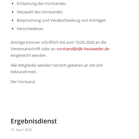
Entlastung des Vorstandes
Neuwahl des Vorstandes
Besprechung und Verabschiedung von Anträgen
Verschiedenes
TRAININGSZEITEN AKTIVE & SENIOREN
Dienstag:
19.00 – 22.00 Uhr
Anträge können schriftlich bis zum 10.05.2026 an die
Mittwoch
: 19.00 – 21.30 Uhr (Ü40)
Vereinsanschrift oder an
vorstand@djk-heusweiler.de
Donnerstag:
19.00 – 22.00 Uhr
eingereicht werden.
Freitag:
19.00 – 22.00 Uhr (Ü40)
Alle Mitglieder werden herzlich gebeten an der JHV
teilzunehmen.
TRAININGSZEITEN JUGEND & SCHÜLER
Der Vorstand
Dienstag:
17.00 – 19.00 Uhr
Donnerstag:
17.00 – 19.00 Uhr
Freitag:
17.00 – 18.30 Uhr
Ergebnisdienst
19. April 2026