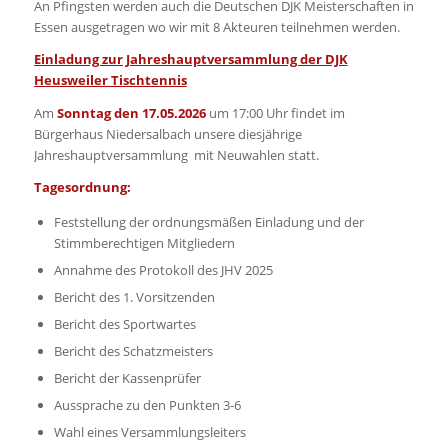
An Pfingsten werden auch die Deutschen DJK Meisterschaften in
Essen ausgetragen wo wir mit 8 Akteuren teilnehmen werden.
Einladung zur Jahreshauptversammlung der DJK
Heusweiler Tischtennis
Am
Sonntag den 17.05.2026
um 17:00 Uhr findet im
Bürgerhaus Niedersalbach unsere diesjährige
DJK HEUSWEILER TISCHTENNIS E.V.
Jahreshauptversammlung mit Neuwahlen statt.
Johann-Wolfgang-von-Goethe-Schule
Tagesordnung:
Richard-Wagner-Straße
Feststellung der ordnungsmäßen Einladung und der
66265 Heusweiler
Stimmberechtigen Mitgliedern
Annahme des Protokoll des JHV 2025
Bericht des 1. Vorsitzenden
Bericht des Sportwartes
Bericht des Schatzmeisters
Bericht der Kassenprüfer
Aussprache zu den Punkten 3-6
Wahl eines Versammlungsleiters