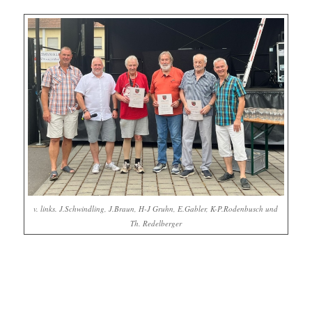
v. links. J.Schwindling, J.Braun, H-J Gruhn, E.Gabler, K-P.Rodenbusch und
Th. Redelberger