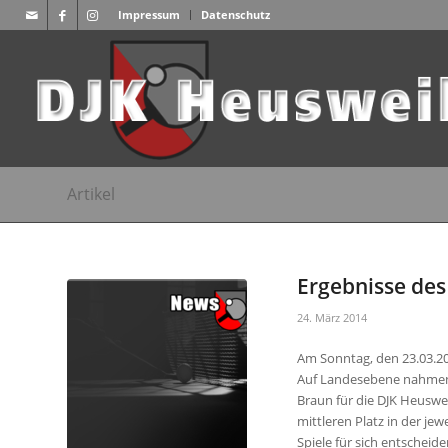
Impressum
Datenschutz
Artikel
Ergebnisse des
24. März 2014
Am Sonntag, den 23.03.20
Auf Landesebene nahmen 
Braun für die DJK Heuswei
mittleren Platz in der jew
Spiele für sich entscheid