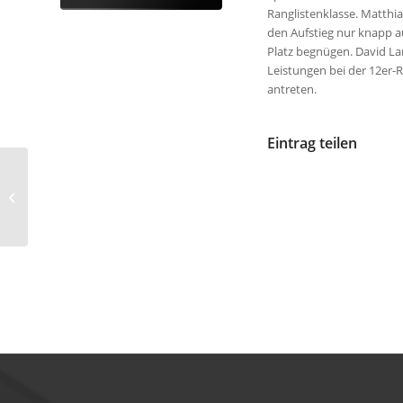
Ranglistenklasse. Matthi
den Aufstieg nur knapp a
Platz begnügen. David 
Leistungen bei der 12er-R
antreten.
Eintrag teilen
Ein Ort spielt
Tischtennis 2014