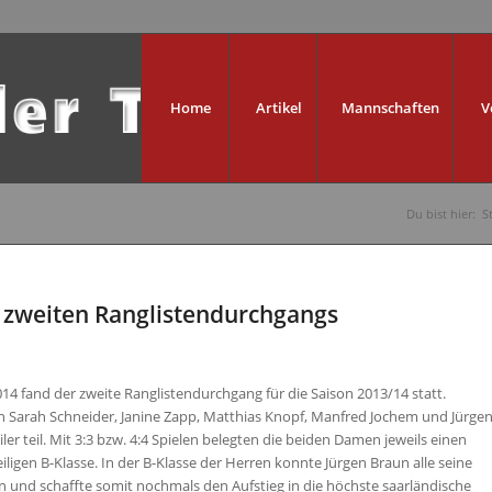
Home
Artikel
Mannschaften
V
Du bist hier:
S
 zweiten Ranglistendurchgangs
14 fand der zweite Ranglistendurchgang für die Saison 2013/14 statt.
Sarah Schneider, Janine Zapp, Matthias Knopf, Manfred Jochem und Jürge
ler teil. Mit 3:3 bzw. 4:4 Spielen belegten die beiden Damen jeweils einen
eiligen B-Klasse. In der B-Klasse der Herren konnte Jürgen Braun alle seine
en und schaffte somit nochmals den Aufstieg in die höchste saarländische