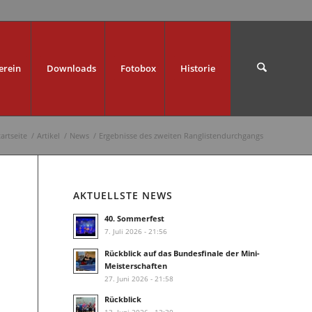
erein
Downloads
Fotobox
Historie
tartseite
/
Artikel
/
News
/
Ergebnisse des zweiten Ranglistendurchgangs
AKTUELLSTE NEWS
40. Sommerfest
7. Juli 2026 - 21:56
Rückblick auf das Bundesfinale der Mini-
n
Meisterschaften
27. Juni 2026 - 21:58
Rückblick