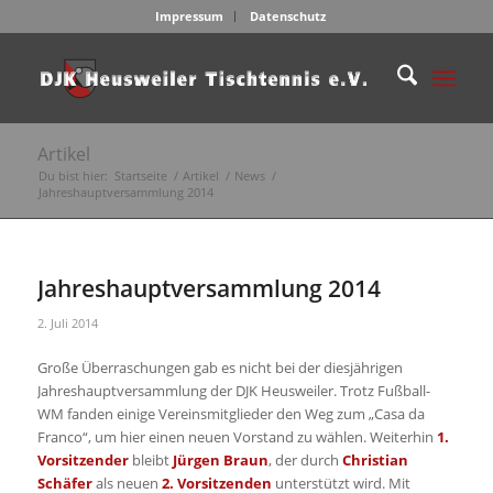
Impressum
Datenschutz
Artikel
Du bist hier:
Startseite
/
Artikel
/
News
/
Jahreshauptversammlung 2014
Jahreshauptversammlung 2014
2. Juli 2014
Große Überraschungen gab es nicht bei der diesjährigen
Jahreshauptversammlung der DJK Heusweiler. Trotz Fußball-
WM fanden einige Vereinsmitglieder den Weg zum „Casa da
Franco“, um hier einen neuen Vorstand zu wählen. Weiterhin
1.
Vorsitzender
bleibt
Jürgen Braun
, der durch
Christian
Schäfer
als neuen
2. Vorsitzenden
unterstützt wird. Mit