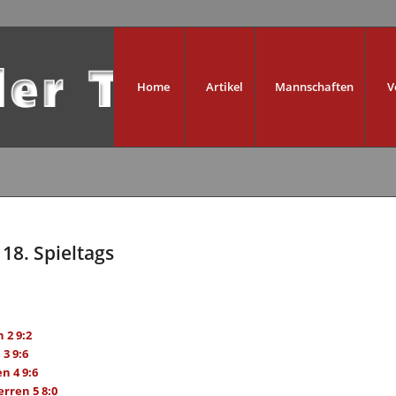
Home
Artikel
Mannschaften
V
18. Spieltags
 2 9:2
3 9:6
n 4 9:6
rren 5 8:0