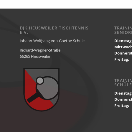
DJK HEUSWEILER TISCHTENNIS
TRAINI
E.V.
SENIOR
Johann-Wolfgang-von-Goethe-Schule
Dienstag
Mittwoc
Richard-Wagner-Straße
Donnerst
66265 Heusweiler
Freitag:
1
TRAINI
SCHÜLE
Dienstag
Donnerst
Freitag:
1