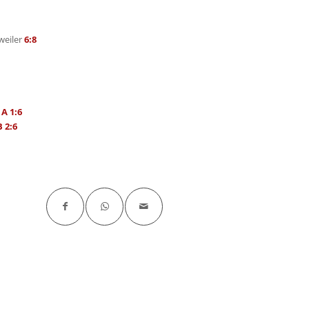
weiler
6:8
 A 1:6
 2:6