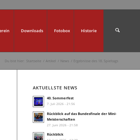
erein
Downloads
Fotobox
Historie
Du bist hier:
Startseite
/
Artikel
/
News
/
Ergebnisse des 18. Spieltags
AKTUELLSTE NEWS
40. Sommerfest
7. Juli 2026 - 21:56
Rückblick auf das Bundesfinale der Mini-
Meisterschaften
27. Juni 2026 - 21:58
Rückblick