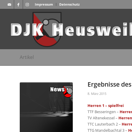
Impressum
Datenschutz
Artikel
Ergebnisse des 
8. März 2015
Herren 1 – spielfrei
TTF Besseringen –
Herren
TV Altenekessel –
Herren 
TTC Lauterbach 2 –
Herre
TTG Mandelbachtal 3 –
He