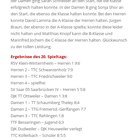
der Damen ging Sarah Schneider an den Start, die die Klasse
erfolgreich halten konnte. In der Damen B ging Sonja Shor an
den Start, die ebenso die Klasse halten konnte. Bei den Herren
konnte David Lamma die A-Klasse der Herren halten. Jürgen
Braun, der ebenso in der A-Klasse spielte, konnte diese leider
nicht halten und Matthias Knopf kann die B-Klasse und
Mannfred Jochem die C-Klasse der Herren halten. Glückwunsch
zu der tollen Leistung.
Ergebnisse des 20. Spieltags:
RSV Klein-Winternheim – Herren 1 9:6
Herren 2 – TTC Schwarzenholz 7:9
Herren 3 – TTC Friedrichweiler 9:0
Herren 4 – spielfrei
SV Saar 05 Saarbrücken IV – Herren 5 5:8
DJK TT Ottweiler – Damen 1 3:8
Damen 1 – TT Schaumberg Theley 8:4
Damen 2 – TTG Fremersd.-Gerlfangen 7:7
Damen 3 – TTC Rehlingen 1:8
TTF Besseringen – Jugend 6:3
DJK Dudweiler – DJK Heusweiler verlegt
TTC Köllerbach – Schüler B 5:5