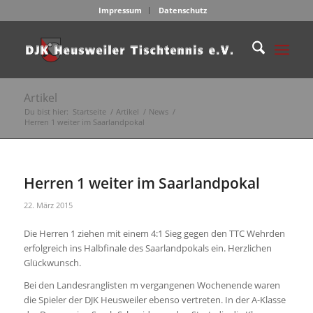
Impressum
Datenschutz
Artikel
Du bist hier:
Startseite
/
Artikel
/
News
/
Herren 1 weiter im Saarlandpokal
Herren 1 weiter im Saarlandpokal
22. März 2015
Die Herren 1 ziehen mit einem 4:1 Sieg gegen den TTC Wehrden
erfolgreich ins Halbfinale des Saarlandpokals ein. Herzlichen
Glückwunsch.
Bei den Landesranglisten m vergangenen Wochenende waren
die Spieler der DJK Heusweiler ebenso vertreten. In der A-Klasse