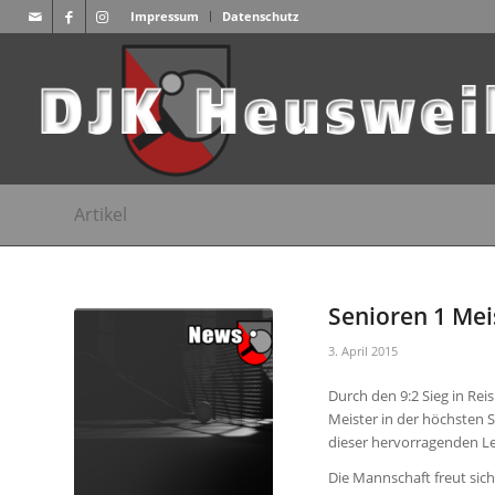
Impressum
Datenschutz
Artikel
Senioren 1 Mei
3. April 2015
Durch den 9:2 Sieg in Rei
Meister in der höchsten 
dieser
hervorragenden Le
Die Mannschaft freut sich