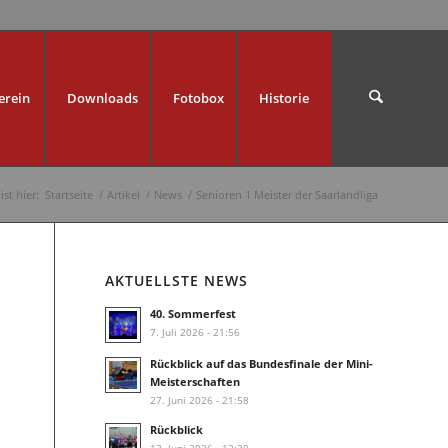
erein
Downloads
Fotobox
Historie
ist hier:
Startseite
/
Artikel
/
News
/
Senioren 1 Meister der Saarlandliga
AKTUELLSTE NEWS
40. Sommerfest
7. Juli 2026 - 21:56
Rückblick auf das Bundesfinale der Mini-
Meisterschaften
27. Juni 2026 - 21:58
Rückblick