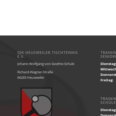
DJK HEUSWEILER TISCHTENNIS
TRAINI
E.V.
SENIOR
Johann-Wolfgang-von-Goethe-Schule
Dienstag
Mittwoc
Richard-Wagner-Straße
Donnerst
66265 Heusweiler
Freitag:
1
TRAINI
SCHÜLE
Dienstag
Donnerst