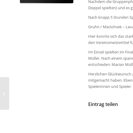
Nachdem die Gruppenphas
Doppel spielten) und es g
Nach knapp 5 Stunden Spi
Gruhn / Maciohsek – Lava
Hier konnte sich das sta
den Vereinsmeistertitel f
Im Einzel spielten im Fin
Müller. Nach einem spann
entschieden: Marian Mülle
Herzlichen Glückwunsch a
mitgemacht haben. Ebenso
Spielerinnen und Spieler.
Vereinsmeisterschaften
2018
Eintrag teilen