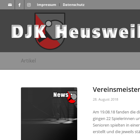
Impressum
Datenschutz
Artikel
Vereinsmeister
28. August 2018
Am 19.08.18 fanden die d
gingen 22 Spielerinnen un
Senioren spielten in ein
erstellt und die jeweils s