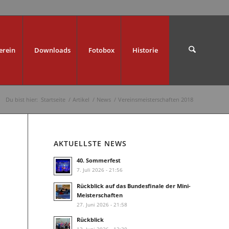
erein
Downloads
Fotobox
Historie
Du bist hier:
Startseite
/
Artikel
/
News
/
Vereinsmeisterschaften 2018
AKTUELLSTE NEWS
40. Sommerfest
7. Juli 2026 - 21:56
Rückblick auf das Bundesfinale der Mini-
Meisterschaften
27. Juni 2026 - 21:58
Rückblick