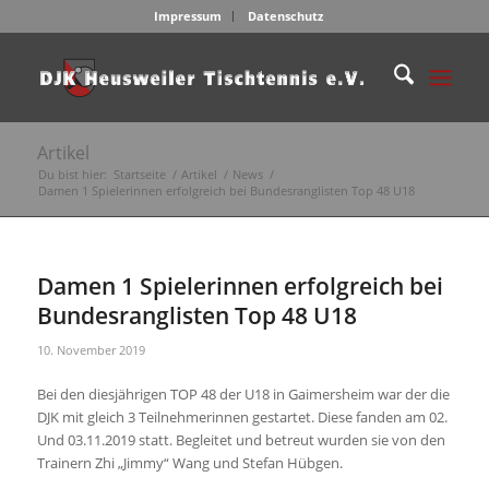
Impressum
Datenschutz
Artikel
Du bist hier:
Startseite
/
Artikel
/
News
/
Damen 1 Spielerinnen erfolgreich bei Bundesranglisten Top 48 U18
Damen 1 Spielerinnen erfolgreich bei
Bundesranglisten Top 48 U18
10. November 2019
Bei den diesjährigen TOP 48 der U18 in Gaimersheim war der die
DJK mit gleich 3 Teilnehmerinnen gestartet. Diese fanden am 02.
Und 03.11.2019 statt. Begleitet und betreut wurden sie von den
Trainern Zhi „Jimmy“ Wang und Stefan Hübgen.