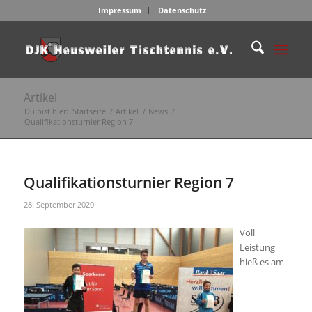
Impressum
Datenschutz
Artikel
Du bist hier:
Startseite
/
Artikel
/
News
/
Qualifikationsturnier Region 7
Qualifikationsturnier Region 7
28. September 2020
Voll
Leistung
hieß es am