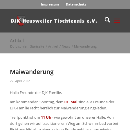
Impressum
Datenschutz
Artikel
Du bist hier:
Startseite
/
Artikel
/
News
/
Maiwanderung
Maiwanderung
27. April 2022
Hallo Freunde der DJK-Familie,
am kommenden Sonntag, dem
01. Mai
sind alle Freunde der
DJK-Familie recht herzlich zur Maiwanderung eingeladen.
Treffpunkt ist um
11 Uhr
wie gewohnt an unserer Halle. Von
dort gehen wir auf traditionellem Weg am Schwimmbad vorbei
Richtung Hirtel. In einer kleinen Runde geht es dann wieder