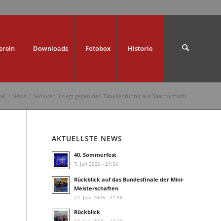
erein
Downloads
Fotobox
Historie
kel
/
News
/
Senioren II siegt gegen den Tabellenführer aus Saarhölzbach
AKTUELLSTE NEWS
40. Sommerfest
7. Juli 2026 - 21:56
Rückblick auf das Bundesfinale der Mini-
Meisterschaften
27. Juni 2026 - 21:58
Rückblick