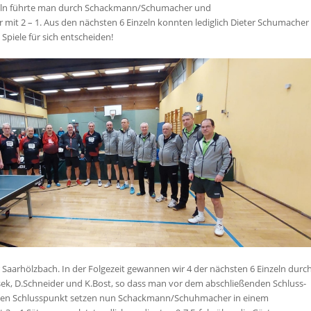
ln führte man durch Schackmann/Schumacher und
mit 2 – 1. Aus den nächsten 6 Einzeln konnten lediglich Dieter Schumacher
 Spiele für sich entscheiden!
 Saarhölzbach. In der Folgezeit gewannen wir 4 der nächsten 6 Einzeln durc
ek, D.Schneider und K.Bost, so dass man vor dem abschließenden Schluss-
! Den Schlusspunkt setzen nun Schackmann/Schuhmacher in einem