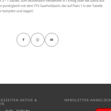
 – 1 Sätzen, zum letztendlich verdienten 9-7 Erfolg über die Gäste aus
 punktgleich mit dem TTV Saarhölzbach, der auf Platz 1 in der Tabelle
er kämpfen und siegen!
NGSZEITEN AKTIVE &
NEWSLETTER ANMELDU
EN
:
19.00 – 22.00 Uhr