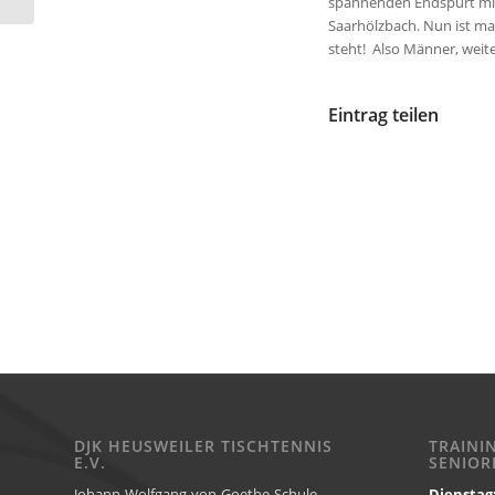
spannenden Endspurt mit 3
Saarhölzbach. Nun ist man
steht! Also Männer, weit
Eintrag teilen
DJK HEUSWEILER TISCHTENNIS
TRAINI
E.V.
SENIOR
Johann-Wolfgang-von-Goethe-Schule
Dienstag