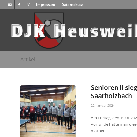
Impressum
Datenschutz
Artikel
Senioren II si
Saarhölzbach
20. Januar 2024
Am Freitag, den 19.01.202
Vorrunde hatte man dieses
machen!