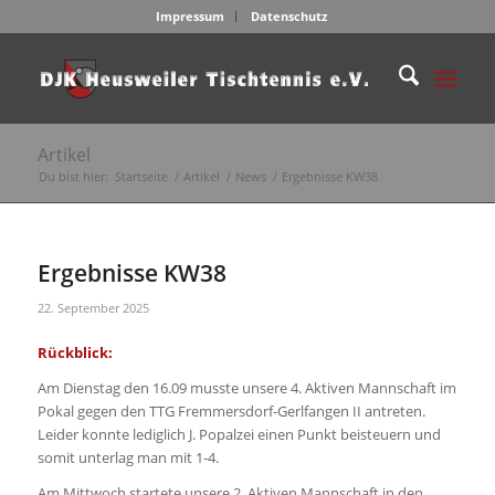
Impressum
Datenschutz
Artikel
Du bist hier:
Startseite
/
Artikel
/
News
/
Ergebnisse KW38
Ergebnisse KW38
22. September 2025
Rückblick:
Am Dienstag den 16.09 musste unsere 4. Aktiven Mannschaft im
Pokal gegen den TTG Fremmersdorf-Gerlfangen II antreten.
Leider konnte lediglich J. Popalzei einen Punkt beisteuern und
somit unterlag man mit 1-4.
Am Mittwoch startete unsere 2. Aktiven Mannschaft in den