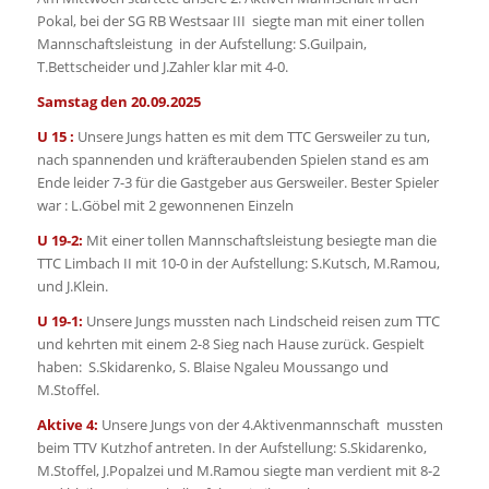
Pokal, bei der SG RB Westsaar III siegte man mit einer tollen
Mannschaftsleistung in der Aufstellung: S.Guilpain,
T.Bettscheider und J.Zahler klar mit 4-0.
Samstag den 20.09.2025
U 15 :
Unsere Jungs hatten es mit dem TTC Gersweiler zu tun,
nach spannenden und kräfteraubenden Spielen stand es am
Ende leider 7-3 für die Gastgeber aus Gersweiler. Bester Spieler
war : L.Göbel mit 2 gewonnenen Einzeln
U 19-2:
Mit einer tollen Mannschaftsleistung besiegte man die
TTC Limbach II mit 10-0 in der Aufstellung: S.Kutsch, M.Ramou,
und J.Klein.
U 19-1:
Unsere Jungs mussten nach Lindscheid reisen zum TTC
und kehrten mit einem 2-8 Sieg nach Hause zurück. Gespielt
haben: S.Skidarenko, S. Blaise Ngaleu Moussango und
M.Stoffel.
Aktive 4:
Unsere Jungs von der 4.Aktivenmannschaft mussten
beim TTV Kutzhof antreten. In der Aufstellung: S.Skidarenko,
M.Stoffel, J.Popalzei und M.Ramou siegte man verdient mit 8-2