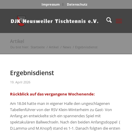
Impressum
Datenschutz
Artikel
Du bist hier:
Startseite
/
Artikel
/
News
/
Ergebnisdienst
Ergebnisdienst
19. April 2026
Rückblick auf das vergangene Wochenende:
Am 18.04 hatte man in eigener Halle den ungeschlagenen
Tabellenführer von der RSV Klein-Winterheim zu Gast- Von
Anfang an entwickelte sich ein spannendes Spiel mit
spektakulären Ballwechseln. Nach den beiden Anfangsdoppel (
D.Lamma und M.Knopf) stand es 1-1. Danach folgten die ersten