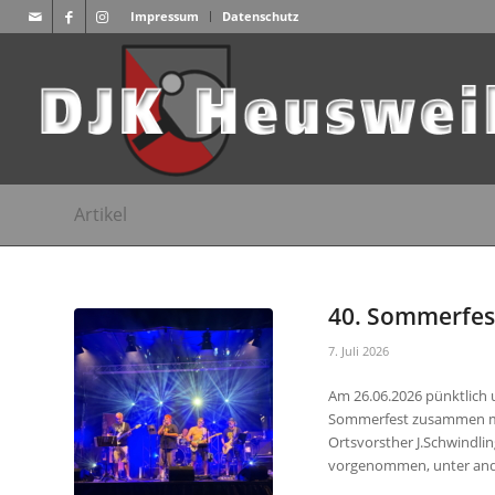
Impressum
Datenschutz
Artikel
40. Sommerfes
7. Juli 2026
Am 26.06.2026 pünktlich 
Sommerfest zusammen mi
Ortsvorsther J.Schwindl
vorgenommen, unter and