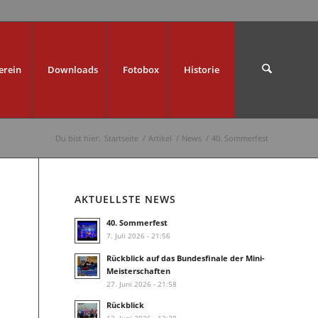
erein
Downloads
Fotobox
Historie
Du bist hier:
Startseite
/
Artikel
/
News
/
40. Sommerfest
AKTUELLSTE NEWS
40. Sommerfest
7. Juli 2026 - 21:56
Rückblick auf das Bundesfinale der Mini-
Meisterschaften
27. Juni 2026 - 21:58
Rückblick