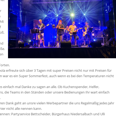
r
n
hlt
f
oß.
und
oße.
gen
orten.
la erfreute sich über 3 Tagen mit super Preisen nicht nur mit Preisen für
llem war es ein Super Sommerfest, auch wenn es bei den Temperaturen nicht
t es einfach mal Danke zu sagen an alle. Ob Kuchenspender, Helfer,
, die Teams in den Ständen oder unsere Bedienungen Ihr wart einfach
.
en Dank geht an unsre vielen Werbepartner die uns Regelmäßig jedes Jahr
hier nicht alle nennen kann.
nennen: Partyservice Bettscheider, Bürgerhaus Niedersalbach und Ulli