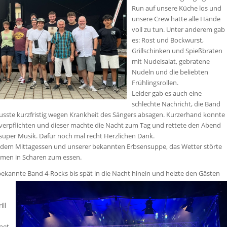
Run auf unsere Küche los und
unsere Crew hatte alle Hände
voll zu tun. Unter anderem gab
es: Rost und Bockwurst,
Grillschinken und Spießbraten
mit Nudelsalat, gebratene
Nudeln und die beliebten
Frühlingsrollen.
Leider gab es auch eine
schlechte Nachricht, die Band
usste kurzfristig wegen Krankheit des Sängers absagen. Kurzerhand konnte
verpflichten und dieser machte die Nacht zum Tag und rettete den Abend
super Musik. Dafür noch mal recht Herzlichen Dank.
t dem Mittagessen und unserer bekannten Erbsensuppe, das Wetter störte
kamen in Scharen zum essen.
bekannte Band 4-Rocks bis spät in die Nacht hinein und heizte den Gästen
ll
fnet