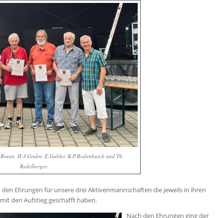
 J.Braun, H-J Gruhn, E.Gabler, K-P.Rodenbusch und Th.
Redelberger
t den Ehrungen für unsere drei Aktivenmannschaften die jeweils in ihren
it den Aufstieg geschafft haben.
Nach den Ehrungen ging der