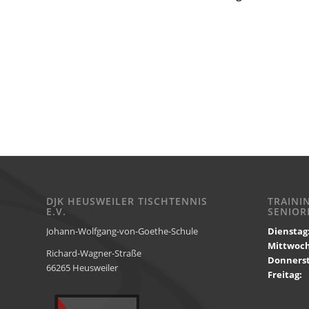
DJK HEUSWEILER TISCHTENNIS
TRAINI
E.V.
SENIOR
Johann-Wolfgang-von-Goethe-Schule
Dienstag
Mittwoc
Richard-Wagner-Straße
Donnerst
66265 Heusweiler
Freitag:
1