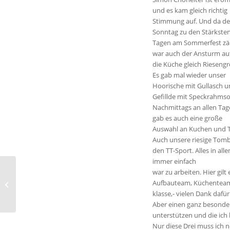
und es kam gleich richtig
Stimmung auf. Und da de
Sonntag zu den Stärkste
Tagen am Sommerfest zä
war auch der Ansturm au
die Küche gleich Riesengr
Es gab mal wieder unser
Hoorische mit Gullasch 
Gefillde mit Speckrahms
Nachmittags an allen Ta
gab es auch eine große
Auswahl an Kuchen und T
Auch unsere riesige Tombo
den TT-Sport. Alles in a
immer einfach
war zu arbeiten. Hier gil
Rückblick auf das
Aufbauteam, Küchenteams
Bundesfinale der Mini-
klasse,- vielen Dank dafür
Meisterschaften
Aber einen ganz besonder
unterstützen und die ich 
Nur diese Drei muss ich 