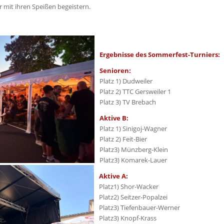
hr mit ihren Speißen begeistern.
Ergebnisse des Sommerfest-Turniers:
Senioren:
Platz 1) Dudweiler
Platz 2) TTC Gersweiler 1
Platz 3) TV Brebach
Aktive B:
Platz 1) Sinigoj-Wagner
Platz 2) Feit-Bier
Platz3) Münzberg-Klein
Platz3) Komarek-Lauer
Aktive A:
Platz1) Shor-Wacker
Platz2) Seitzer-Popalzei
Platz3) Tiefenbauer-Werner
Platz3) Knopf-Krass