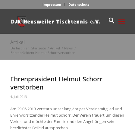
Impressum
Datenschutz
Artikel
Du bist hier:
Startseite
/
Artikel
/
News
/
Ehrenpräsident Helmut Schorr verstorben
Ehrenpräsident Helmut Schorr
verstorben
4. Juli 2013
Am 29.06.2013 verstarb unser langjähriges Vereinsmitglied und
Ehrenvorsitzender Helmut Schorr. Der Verein trauert um diesen
Verlust und möchte der Familie und den Angehörigen sein
herzlichstes Beileid aussprechen.