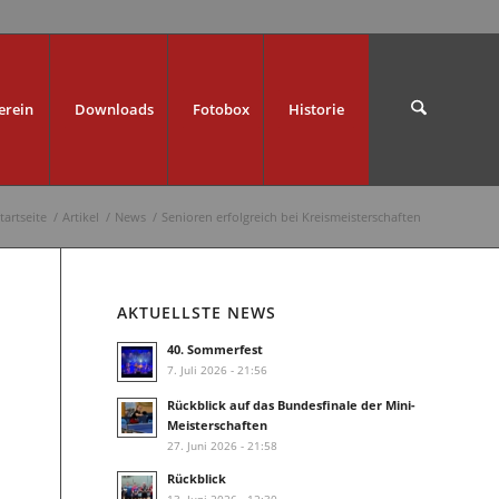
erein
Downloads
Fotobox
Historie
tartseite
/
Artikel
/
News
/
Senioren erfolgreich bei Kreismeisterschaften
AKTUELLSTE NEWS
40. Sommerfest
7. Juli 2026 - 21:56
Rückblick auf das Bundesfinale der Mini-
Meisterschaften
27. Juni 2026 - 21:58
Rückblick