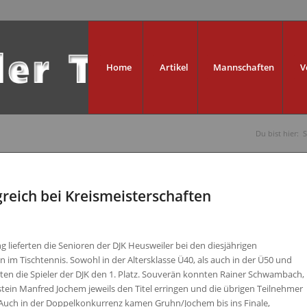
Home
Artikel
Mannschaften
V
Du bist hier:
S
greich bei Kreismeisterschaften
g lieferten die Senioren der DJK Heusweiler bei den diesjährigen
n im Tischtennis. Sowohl in der Altersklasse Ü40, als auch in der Ü50 und
gten die Spieler der DJK den 1. Platz. Souverän konnten Rainer Schwambach,
ein Manfred Jochem jeweils den Titel erringen und die übrigen Teilnehmer
. Auch in der Doppelkonkurrenz kamen Gruhn/Jochem bis ins Finale,