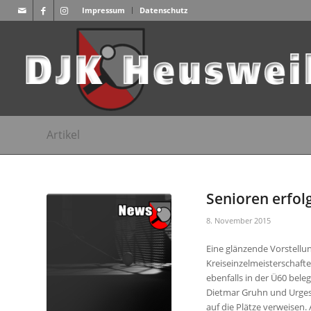
Impressum
Datenschutz
Artikel
Senioren erfol
8. November 2015
Eine glänzende Vorstellun
Kreiseinzelmeisterschafte
ebenfalls in der Ü60 bele
Dietmar Gruhn und Urgest
auf die Plätze verweisen