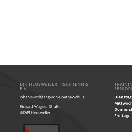
DJK HEUSWEILER TISCHTENNIS
TRAINI
E.V.
SENIOR
Johann-Wolfgang-von-Goethe-Schule
Dienstag
Mittwoc
Richard-Wagner-Straße
Donnerst
66265 Heusweiler
Freitag:
1