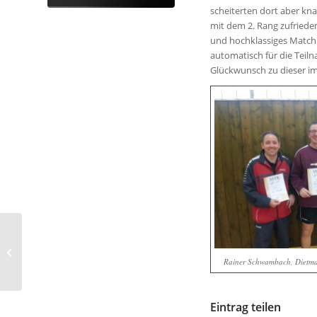
scheiterten dort aber kn
mit dem 2. Rang zufriede
und hochklassiges Match m
automatisch für die Teiln
Glückwunsch zu dieser i
Ergebnisse des 4.
Spieltags
Rainer Schwambach, Dietm
Eintrag teilen