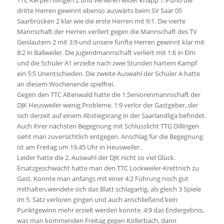
TTC Kerpen Illingen 2 und verlieren leider knapp 7:9 und die
dritte Herren gewinnt ebenso auswärts beim SV Saar 05
Saarbrücken 2 klar wie die erste Herren mit 9:1. Die vierte
Mannschaft der Herren verliert gegen die Mannschaft des TV
Geislautern 2 mit 3:9 und unsere fünfte Herren gewinnt klar mit
8:2 in Ballweiler. Die Jugendmannschaft verliert mit 1:6 in Elm
und die Schüler A1 erzielte nach zwei Stunden hartem Kampf
ein 5:5 Unentschieden. Die zweite Auswahl der Schüler A hatte
an diesem Wochenende spielfrei.
Gegen den TTC Altenwald hatte die 1.Seniorenmannschaft der
DJK Heusweiler wenig Probleme. 1:9 verlor der Gastgeber, der
sich derzeit auf einem Abstiegsrang in der Saarlandliga befindet.
Auch ihrer nächsten Begegnung mit Schlusslicht TTG Dillingen
sieht man zuversichtlich entgegen. Anschlag für die Begegnung
ist am Freitag um 19.45 Uhr in Heusweiler.
Leider hatte die 2. Auswahl der DJK nicht so viel Glück.
Ersatzgeschwächt hatte man den TTC Lockweiler-Krettnich zu
Gast. Konnte man anfangs mit einer 4:2 Führung noch gut
mithalten,wendete sich das Blatt schlagartig, als gleich 3 Spiele
im 5. Satz verloren gingen und auch anschließend kein
Punktgewinn mehr erzielt werden konnte. 4:9 das Endergebnis,
was man kommenden Freitag gegen Köllerbach, dann