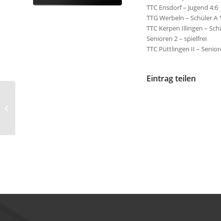
TTC Ensdorf – Jugend 4:6
TTG Werbeln – Schüler A 
TTC Kerpen Illingen – Schü
Senioren 2 – spielfrei
TTC Püttlingen II – Senior
Eintrag teilen
Ergebnisse der
Kreismeisterschaften
2016