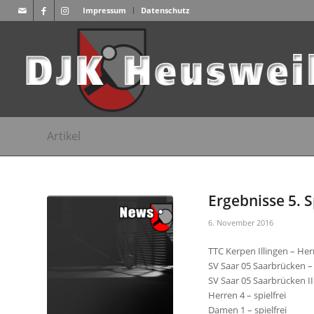
Impressum
Datenschutz
Artikel
Ergebnisse 5. S
6. November 2016
TTC Kerpen Illingen – Her
SV Saar 05 Saarbrücken –
SV Saar 05 Saarbrücken II
Herren 4 – spielfrei
Damen 1 – spielfrei