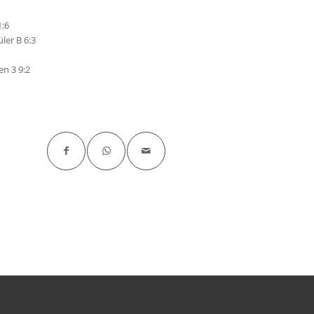
1:6
ler B 6:3
en 3 9:2