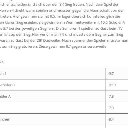
sich entscheiden und sich über den 8:4 Sieg freuen. Nach dem Spiel der
Herren 4 direkt warm spielen und mussten gegen die Mannschaft von der
treten. Hier gewinnen sie mit 9:5. Im Jugendbereich konnte lediglich die
n klaren Sieg erzielen: sie gewinnen in Wemmetsweiler mit 10:0, Schüler A
e 3:7 bei den jeweiligen Gegnern. Die Senioren 1 spielten zu Gast beim TV
en knapp den Sieg. Hier verlor man 7:9 und musste dem Gegner zum Sieg
2 waren zu Gast bei der DJK Dudweiler. Nach spannenden Spielen musste ma
zum Sieg gratulieren. Diese gewinnen 9:7 gegen unsere zweite
ck:
en 1
9:7
chüler B
0:10
hüler A
7:3
7:3
irchen
8:4