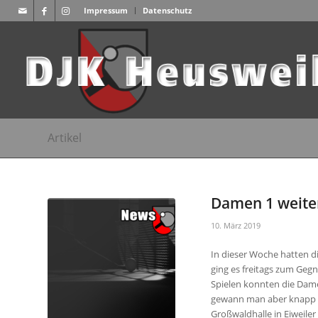
Impressum
Datenschutz
Artikel
Damen 1 weiter
10. März 2019
In dieser Woche hatten di
ging es freitags zum Geg
Spielen konnten die Dame
gewann man aber knapp m
Großwaldhalle in Eiweiler