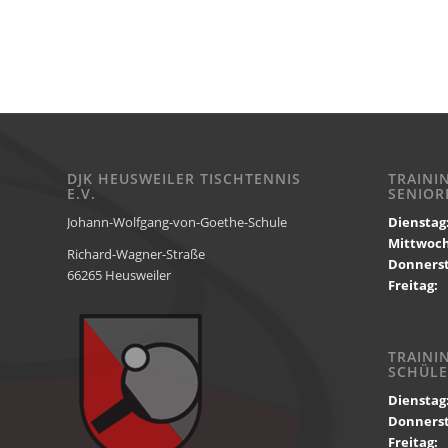
DJK HEUSWEILER TISCHTENNIS
TRAINI
E.V.
SENIOR
Johann-Wolfgang-von-Goethe-Schule
Dienstag
Mittwoc
Richard-Wagner-Straße
Donnerst
66265 Heusweiler
Freitag:
1
TRAINI
SCHÜLE
Dienstag
Donnerst
Freitag:
1