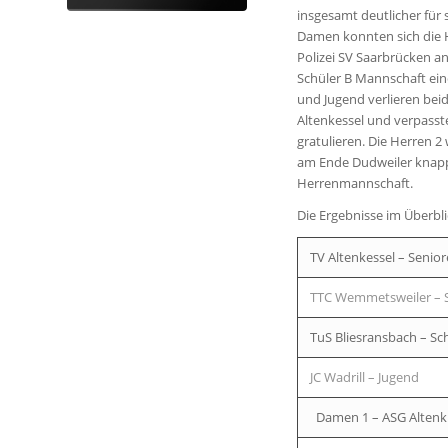
insgesamt deutlicher für 
Damen konnten sich die 
Polizei SV Saarbrücken an
Schüler B Mannschaft eine
und Jugend verlieren beid
Altenkessel und verpasst
gratulieren. Die Herren 
am Ende Dudweiler knapp 
Herrenmannschaft.
Die Ergebnisse im Überbli
TV Altenkessel – Senior
TTC Wemmetsweiler – S
TuS Bliesransbach – Sc
JC Wadrill – Jugend
Damen 1 – ASG Altenk