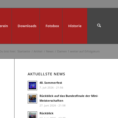
erein
Downloads
Fotobox
Historie
Du bist hier:
Startseite
/
Artikel
/
News
/
Damen 1 weiter auf Erfolgskurs
AKTUELLSTE NEWS
40. Sommerfest
7. Juli 2026 - 21:56
Rückblick auf das Bundesfinale der Mini-
Meisterschaften
27. Juni 2026 - 21:58
Rückblick