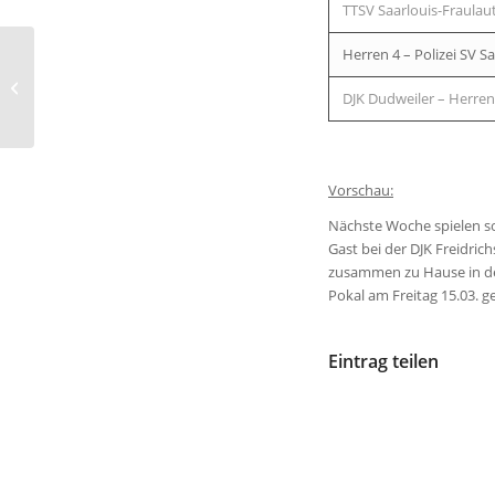
TTSV Saarlouis-Fraula
Herren 4 – Polizei SV 
Ergebnisse der
vergangenen Woche
DJK Dudweiler – Herren
(KW8)
Vorschau:
Nächste Woche spielen so
Gast bei der DJK Freidric
zusammen zu Hause in der 
Pokal am Freitag 15.03. 
Eintrag teilen