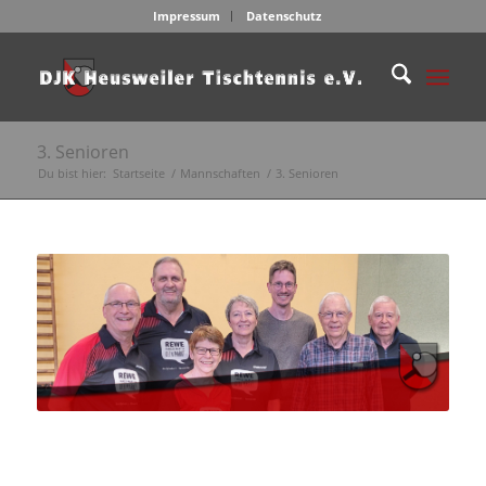
Impressum
Datenschutz
3. Senioren
Du bist hier:
Startseite
/
Mannschaften
/
3. Senioren