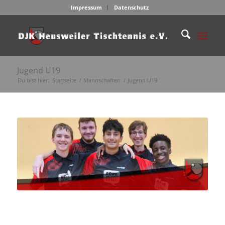
Impressum
Datenschutz
Jugend U19
Du bist hier:
Startseite
/
Mannschaften
/
Jugend U19